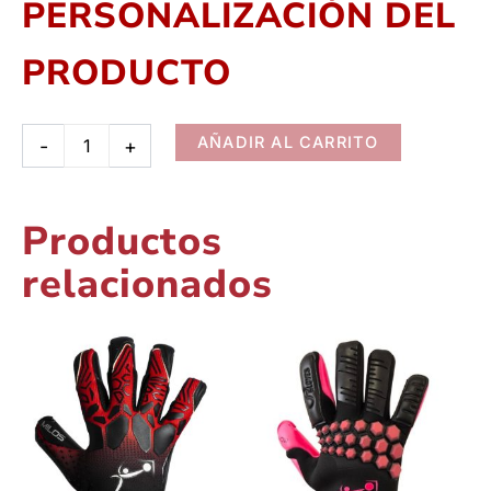
PERSONALIZACIÓN DEL
PRODUCTO
AÑADIR AL CARRITO
-
+
Alternati
Productos
relacionados
Este
Este
producto
prod
tiene
tiene
múltiples
múlti
variantes.
varia
Las
Las