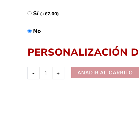
Sí
(
+
€
7,00
)
No
PERSONALIZACIÓN 
AÑADIR AL CARRITO
-
+