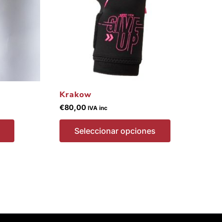
elegir
elegir
en
en
la
la
página
página
de
de
producto
producto
Krakow
€
80,00
IVA inc
Seleccionar opciones