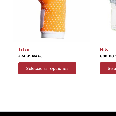
elegir
en
la
página
de
producto
Titan
Nilo
€
74,95
€
80,00
IVA inc
Seleccionar opciones
Sel