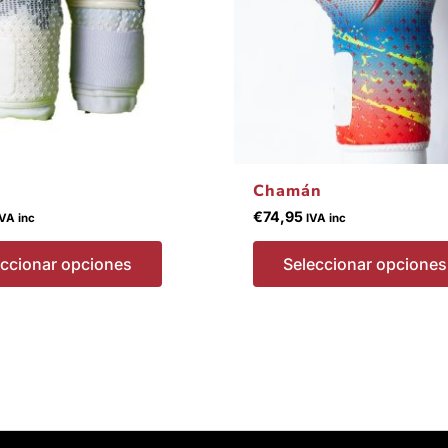
elegir
en
la
página
de
producto
Chamán
€
74,95
IVA inc
IVA inc
eccionar opciones
Seleccionar opciones