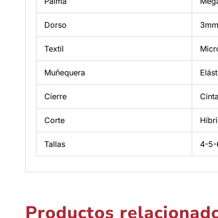
Palma
Mega
Dorso
3mm
Textil
Micr
Muñequera
Elás
Cierre
Cint
Corte
Híbr
Tallas
4-5-
Productos relacionad