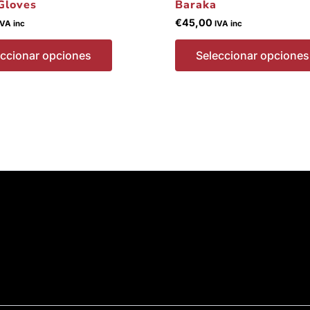
Gloves
Baraka
€
45,00
IVA inc
IVA inc
eccionar opciones
Seleccionar opciones